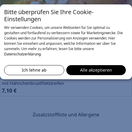
Bitte überprüfen Sie Ihre Cookie-
Einstellungen
Simply Potato
Info
Wir verwenden Cookies, um unsere Webseiten für Sie optimal zu
6,10 €
gestalten und fortlaufend zu verbessern sowie für Marketingzwecke. Die
Cookies werden zur Personalisierung von Anzeigen verwendet. Hier
können Sie einsehen und anpassen, welche Information wir über Sie
Little Richard
Info
sammeln.
Um mehr zu erfahren, lesen Sie bitte unsere
Datenschutzerklärung
.
mit Mais, Tomaten und Paprika
6,70 €
Ich lehne ab
Alle akzeptieren
Chuck Berry
Info
mit Hähnchenbrustfiletstreifen
7,10 €
Zusatzstoffliste und Allergene