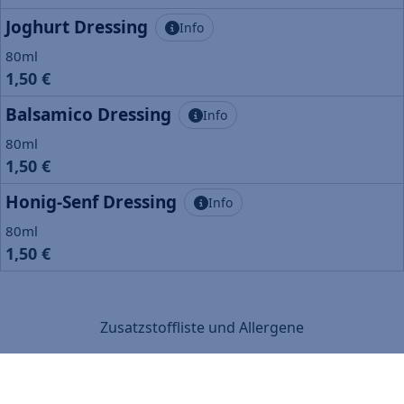
Joghurt Dressing
Info
80ml
1,50 €
Balsamico Dressing
Info
80ml
1,50 €
Honig-Senf Dressing
Info
80ml
1,50 €
Zusatzstoffliste und Allergene