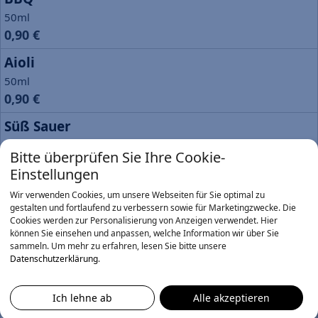
50ml
0,90 €
Aioli
50ml
0,90 €
Süß Sauer
50ml
Bitte überprüfen Sie Ihre Cookie-
0,90 €
Einstellungen
Sour Cream
Wir verwenden Cookies, um unsere Webseiten für Sie optimal zu
50ml
gestalten und fortlaufend zu verbessern sowie für Marketingzwecke. Die
Cookies werden zur Personalisierung von Anzeigen verwendet. Hier
0,90 €
können Sie einsehen und anpassen, welche Information wir über Sie
sammeln.
Um mehr zu erfahren, lesen Sie bitte unsere
Knoblauchsoße
Datenschutzerklärung
.
1,90 €
Ich lehne ab
Alle akzeptieren
Remoulade