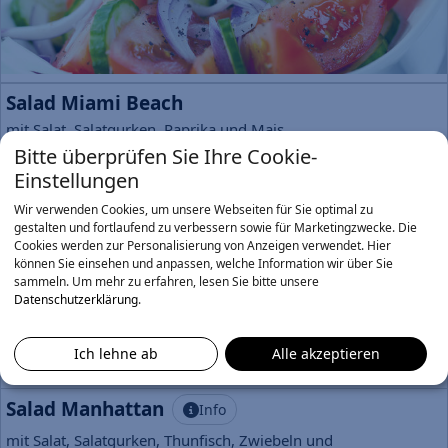
Salad Miami Beach
mit Salat, Salatgurken, Paprika und Mais
7,50 €
Bitte überprüfen Sie Ihre Cookie-
Einstellungen
Salad Las Vegas
Info
Wir verwenden Cookies, um unsere Webseiten für Sie optimal zu
mit Salat, Salatgurken, Käse und Ei
gestalten und fortlaufend zu verbessern sowie für Marketingzwecke. Die
Cookies werden zur Personalisierung von Anzeigen verwendet. Hier
7,90 €
können Sie einsehen und anpassen, welche Information wir über Sie
sammeln.
Um mehr zu erfahren, lesen Sie bitte unsere
Salad New York
Info
Datenschutzerklärung
.
mit Salat, Salatgurken, Fetakäse, Peperoni und
Oliven
Ich lehne ab
Alle akzeptieren
8,90 €
Salad Manhattan
Info
mit Salat, Salatgurken, Thunfisch, Zwiebeln und