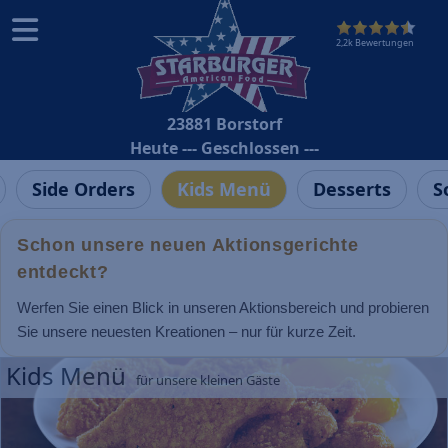
2,2k Bewertungen
23881 Borstorf
Heute --- Geschlossen ---
Side Orders
Kids Menü
Desserts
S
Schon unsere neuen Aktionsgerichte
entdeckt?
Werfen Sie einen Blick in unseren Aktionsbereich und probieren
Sie unsere neuesten Kreationen – nur für kurze Zeit.
Kids Menü
für unsere kleinen Gäste