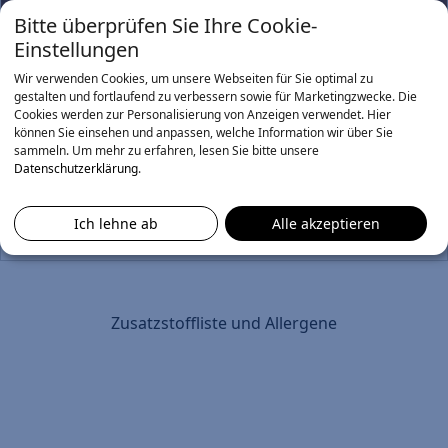
Bitte überprüfen Sie Ihre Cookie-
Einstellungen
Kids Menü 1
Wir verwenden Cookies, um unsere Webseiten für Sie optimal zu
gestalten und fortlaufend zu verbessern sowie für Marketingzwecke. Die
Hamburger, Big Frites inkl. Dip + Capri-Sonne
Cookies werden zur Personalisierung von Anzeigen verwendet. Hier
ab 7,50 €
können Sie einsehen und anpassen, welche Information wir über Sie
sammeln.
Um mehr zu erfahren, lesen Sie bitte unsere
Kids Menü 2
Datenschutzerklärung
.
4x Chicken Dinos, Big Frites inkl. Dip + Capri-
Sonne
Ich lehne ab
Alle akzeptieren
7,90 €
Zusatzstoffliste und Allergene