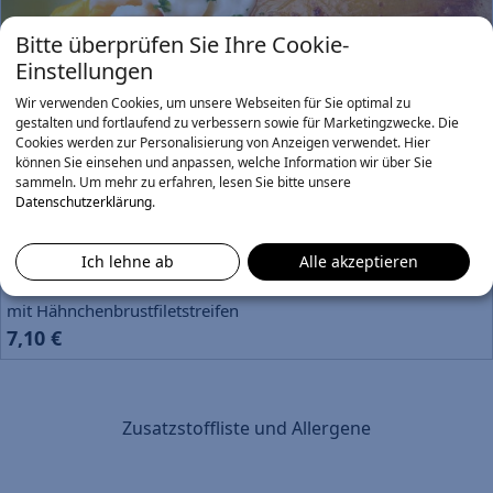
Bitte überprüfen Sie Ihre Cookie-
Einstellungen
Simply Potato
Info
Wir verwenden Cookies, um unsere Webseiten für Sie optimal zu
6,10 €
gestalten und fortlaufend zu verbessern sowie für Marketingzwecke. Die
Cookies werden zur Personalisierung von Anzeigen verwendet. Hier
können Sie einsehen und anpassen, welche Information wir über Sie
Little Richard
Info
sammeln.
Um mehr zu erfahren, lesen Sie bitte unsere
Datenschutzerklärung
.
mit Mais, Tomaten und Paprika
6,70 €
Ich lehne ab
Alle akzeptieren
Chuck Berry
Info
mit Hähnchenbrustfiletstreifen
7,10 €
Zusatzstoffliste und Allergene