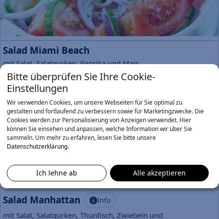
Salad Miami Beach
mit Salat, Salatgurken, Paprika und Mais
7,50 €
Bitte überprüfen Sie Ihre Cookie-
Einstellungen
Salad Las Vegas
Info
Wir verwenden Cookies, um unsere Webseiten für Sie optimal zu
mit Salat, Salatgurken, Käse und Ei
gestalten und fortlaufend zu verbessern sowie für Marketingzwecke. Die
Cookies werden zur Personalisierung von Anzeigen verwendet. Hier
7,90 €
können Sie einsehen und anpassen, welche Information wir über Sie
sammeln.
Um mehr zu erfahren, lesen Sie bitte unsere
Salad New York
Info
Datenschutzerklärung
.
mit Salat, Salatgurken, Fetakäse, Peperoni und
Oliven
Ich lehne ab
Alle akzeptieren
8,90 €
Salad Manhattan
Info
mit Salat, Salatgurken, Thunfisch, Zwiebeln und