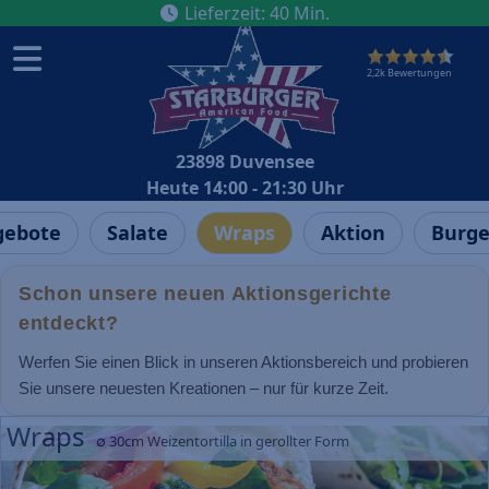
Lieferzeit
:
40
Min.
2,2k Bewertungen
23898 Duvensee
Heute 14:00 - 21:30 Uhr
ebote
Salate
Wraps
Aktion
Burge
Schon unsere neuen Aktionsgerichte
entdeckt?
Werfen Sie einen Blick in unseren Aktionsbereich und probieren
Sie unsere neuesten Kreationen – nur für kurze Zeit.
Wraps
∅ 30cm Weizentortilla in gerollter Form