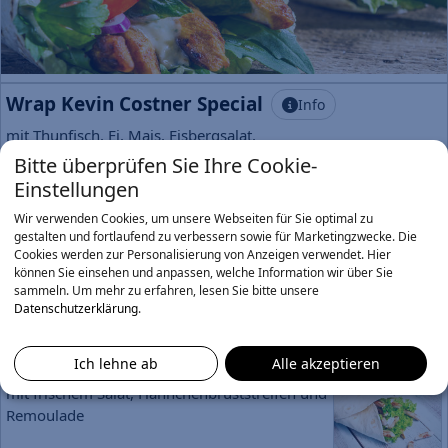
Wrap Kevin Costner Special
Info
mit Thunfisch, Ei, Mais, Eisbergsalat,
Mayonnaise und einem Hauch Honig-Senf-
Bitte überprüfen Sie Ihre Cookie-
Dressing
Einstellungen
7,90 €
Wir verwenden Cookies, um unsere Webseiten für Sie optimal zu
gestalten und fortlaufend zu verbessern sowie für Marketingzwecke. Die
Wrap Barry White
Info
Cookies werden zur Personalisierung von Anzeigen verwendet. Hier
können Sie einsehen und anpassen, welche Information wir über Sie
mit Paprika, Mais, Tomaten, Gurken,
sammeln.
Um mehr zu erfahren, lesen Sie bitte unsere
Eisbergsalat, Ruccola und Honig-Senf-Dressing
Datenschutzerklärung
.
7,90 €
Wrap Skyline
Info
Ich lehne ab
Alle akzeptieren
mit frischem Salat, Hähnchenbruststreifen und
Remoulade