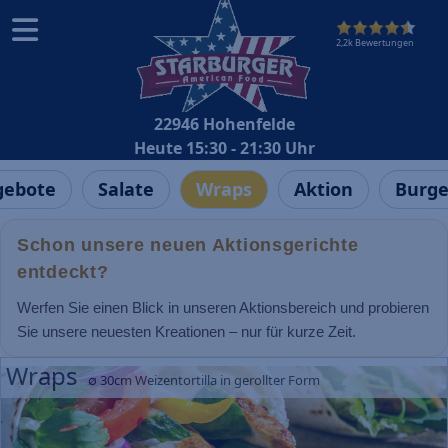
2,2k Bewertungen
22946 Hohenfelde
Heute 15:30 - 21:30 Uhr
ebote
Salate
Wraps
Aktion
Burge
Schon unsere neuen Aktionsgerichte
entdeckt?
Werfen Sie einen Blick in unseren Aktionsbereich und probieren
Sie unsere neuesten Kreationen – nur für kurze Zeit.
Wraps
∅ 30cm Weizentortilla in gerollter Form