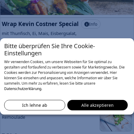
Wrap Kevin Costner Special
Info
mit Thunfisch, Ei, Mais, Eisbergsalat,
Mayonnaise und einem Hauch Honig-Senf-
Bitte überprüfen Sie Ihre Cookie-
Dressing
Einstellungen
7,90 €
Wir verwenden Cookies, um unsere Webseiten für Sie optimal zu
Wrap Barry White
Info
gestalten und fortlaufend zu verbessern sowie für Marketingzwecke. Die
Cookies werden zur Personalisierung von Anzeigen verwendet. Hier
mit Paprika, Mais, Tomaten, Gurken,
können Sie einsehen und anpassen, welche Information wir über Sie
Eisbergsalat, Ruccola und Honig-Senf-Dressing
sammeln.
Um mehr zu erfahren, lesen Sie bitte unsere
7,90 €
Datenschutzerklärung
.
Wrap Skyline
Info
Ich lehne ab
Alle akzeptieren
mit frischem Salat, Hähnchenbruststreifen und
Remoulade